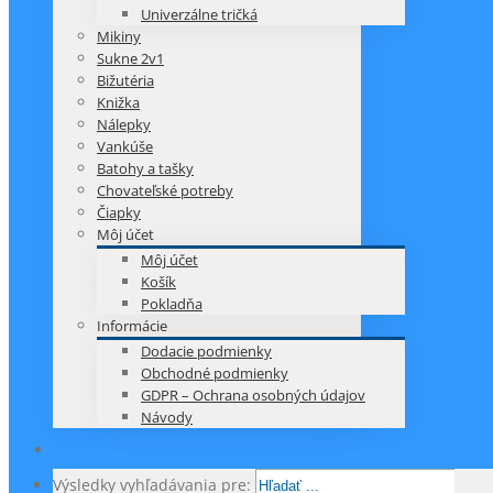
Univerzálne tričká
Mikiny
Sukne 2v1
Bižutéria
Knižka
Nálepky
Vankúše
Batohy a tašky
Chovateľské potreby
Čiapky
Môj účet
Môj účet
Košík
Pokladňa
Informácie
Dodacie podmienky
Obchodné podmienky
GDPR – Ochrana osobných údajov
Návody
Výsledky vyhľadávania pre: