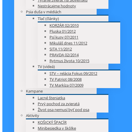
Týranie zvierat na Slovensku
Nestrácajme hodnoty
Psia duša v médiách
Tlač (články)
KORZÁR 02/2010
Pluska 01/2012
Psí kusy 07/2011
Mikuláš dnes 11/2012
SITA 11/2012
PRAVDA 02/2014
Rytmus života 10/2015
TV (videá)
STV – relácia Fokus 09/2012
TV Patriot 08/2008
TV Markíza 07/2009
Kampane
Lacné šteniatka
Prvý pochod za zvieratá
Život psa nemusí byť pod psa
Aktivity
KOŠICKÝ ŠPACÍR
Minibesiedka v škôlke