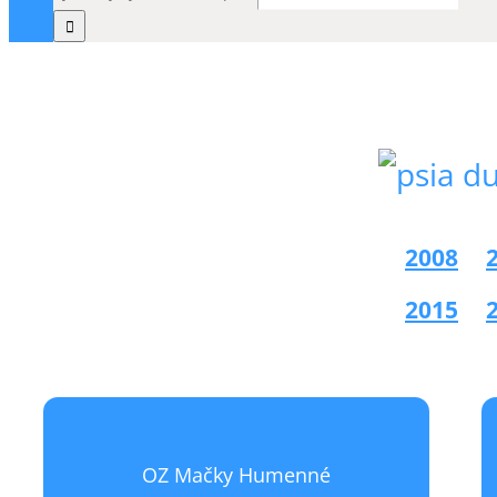
2008
2015
OZ MAČKY HUMENNÉ
OZ Mačky Humenné
september: finančný
Pomoc OZ Psia duša: