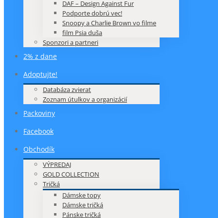
DAF – Design Against Fur
Podporte dobrú vec!
Snoopy a Charlie Brown vo filme
film Psia duša
Sponzori a partneri
2% z dane
Adoptujte!
Databáza zvierat
Zoznam útulkov a organizácií
Packoviny
Facebook
Obchodík
VÝPREDAJ
GOLD COLLECTION
Tričká
Dámske topy
Dámske tričká
Pánske tričká