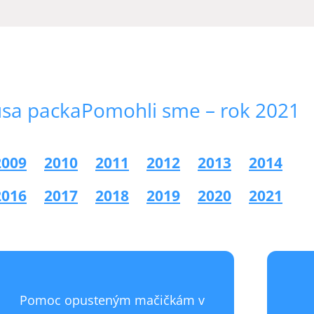
Pomohli sme – rok 2021
2009
2010
2011
2012
2013
2014
2016
2017
2018
2019
2020
2021
POMOC OPUSTENÝM MAČIČKÁM V BRATISLAVE
Pomoc opusteným mačičkám v
Silvia Hošoffová pomáha opusteným mačkám
Dve m