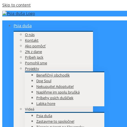
Skip to content
Psia duša
O nás
Kontakt
Ako pomôcť
2% z dane
Príbeh Jack
Pomohli sme
Projekty
Benefičný obchodík
Dog Soul
Nekupujte! Adoptujte!
Naplňme im spolu brušká
Príbehy psích dušičiek
Labka hore
Videá
Psia duša
Zastavme to spoločne!