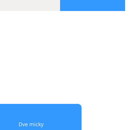
DVE MICKY
Dve micky
ačičky zachránila staršia pani z ulice.