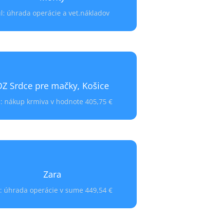
úl: úhrada operácie a vet.nákladov
 bol zachránený z ulice s veľkou hrčou
líci, ktorá bola operačne odstránená.
júl: úhrada
Pomoc OZ Psia duša:
nákladov a operácie vo výške 252,70 €.
OZ SRDCE PRE MAČKY, KOŠICE
Z Srdce pre mačky, Košice
 nákup krmiva v
Pomoc OZ Psia duša:
hodnote 405,75 €.
l: nákup krmiva v hodnote 405,75 €
ZARA
Zara
Z Záchranný Koráb, Šaštín-Stráže
l: úhrada operácie v sume 449,54 €
hradenie operácie
Pomoc OZ Psia duša:
hnutého krížového väzu v sume 449,54
€.