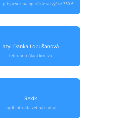
: príspevok na operácie vo výške 350 €
nuár: pomoc s
Pomoc OZ Psia duša:
úhradou veterinárnych nákladov.
AZYL DANKA LOPUŠANOVÁ
azyl Danka Lopušanová
nka Lopušanová s rodinou už roky
ňuje psíkov a zabezpečuje im dočasnú
február: nákup krmiva
opateru v rodinnom prostredí.
bruár: nákup
Pomoc OZ Psia duša:
nuliek a konzerv v hodnote 160,51 €.
REXÍK
Rexík
OZ Majte psa, obec Sačurov
apríl: úhrada vet.nákladov
 bol nájdený so zrazenou labkou, celý
šený, obsypaný kliešťami a so staršou
eninou sánky. Pravdepodobne pekný
doteraz nemal. Na labke boli odseknuté