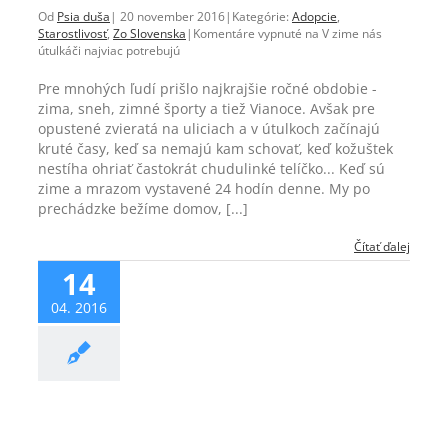
Od
Psia duša
|
20 november 2016
|
Kategórie:
Adopcie
,
Starostlivosť
,
Zo Slovenska
|
Komentáre vypnuté
na V zime nás
útulkáči najviac potrebujú
Pre mnohých ľudí prišlo najkrajšie ročné obdobie -
zima, sneh, zimné športy a tiež Vianoce. Avšak pre
opustené zvieratá na uliciach a v útulkoch začínajú
kruté časy, keď sa nemajú kam schovať, keď kožuštek
nestíha ohriať častokrát chudulinké telíčko... Keď sú
zime a mrazom vystavené 24 hodín denne. My po
prechádzke bežíme domov, [...]
Čítať ďalej
14
04. 2016
Starostlivosť