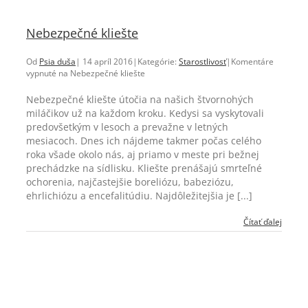
Nebezpečné kliešte
Od
Psia duša
|
14 apríl 2016
|
Kategórie:
Starostlivosť
|
Komentáre
vypnuté
na Nebezpečné kliešte
Nebezpečné kliešte útočia na našich štvornohých
miláčikov už na každom kroku. Kedysi sa vyskytovali
predovšetkým v lesoch a prevažne v letných
mesiacoch. Dnes ich nájdeme takmer počas celého
roka všade okolo nás, aj priamo v meste pri bežnej
prechádzke na sídlisku. Kliešte prenášajú smrteľné
ochorenia, najčastejšie boreliózu, babeziózu,
ehrlichiózu a encefalitúdiu. Najdôležitejšia je [...]
Čítať ďalej