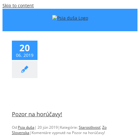
Skip to content
20
06. 2019
Starostlivosť
Zo
Slovenska
Pozor na horúčavy!
Od
Psia duša
|
20 jún 2019
|
Kategórie:
Starostlivosť
,
Zo
Slovenska
|
Komentáre vypnuté
na Pozor na horúčavy!