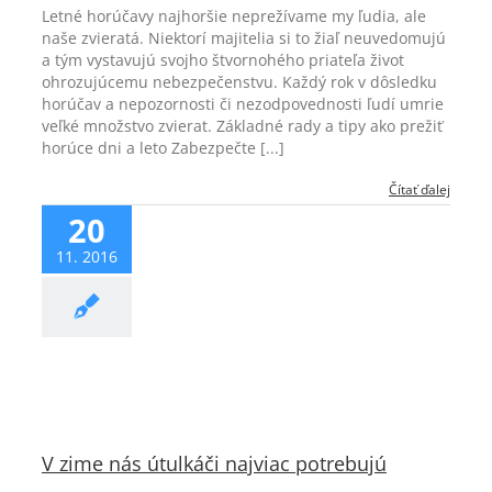
Letné horúčavy najhoršie neprežívame my ľudia, ale
naše zvieratá. Niektorí majitelia si to žiaľ neuvedomujú
a tým vystavujú svojho štvornohého priateľa život
ohrozujúcemu nebezpečenstvu. Každý rok v dôsledku
horúčav a nepozornosti či nezodpovednosti ľudí umrie
veľké množstvo zvierat. Základné rady a tipy ako prežiť
horúce dni a leto Zabezpečte [...]
Čítať ďalej
20
11. 2016
dopcie
Starostlivosť
Zo Slovenska
V zime nás útulkáči najviac potrebujú